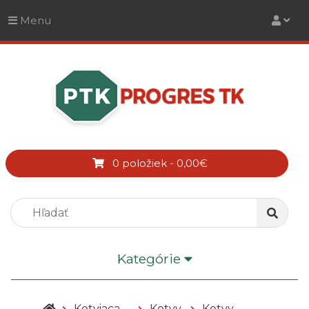
Menu
0 položiek - 0,00€
Kategórie
Kotviaca
Kotvy
Kotvy