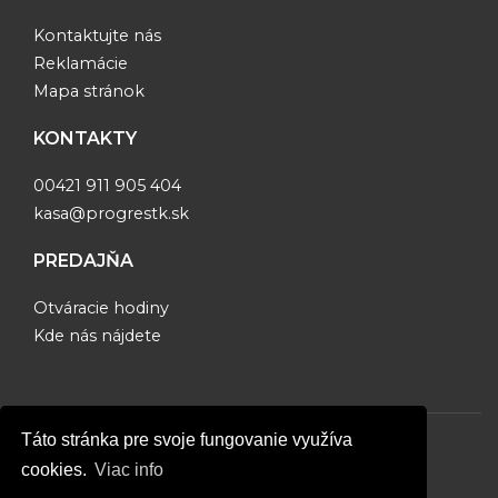
Kontaktujte nás
Reklamácie
Mapa stránok
KONTAKTY
00421 911 905 404
kasa@progrestk.sk
PREDAJŇA
Otváracie hodiny
Kde nás nájdete
Táto stránka pre svoje fungovanie využíva
© Copyright 2026, www.progrestk.eu
cookies.
Viac info