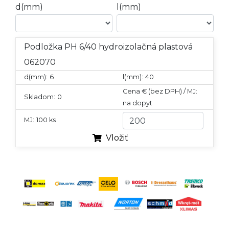
d(mm)
l(mm)
Podložka PH 6/40 hydroizolačná plastová
062070
d(mm):
6
l(mm):
40
Cena € (bez DPH) / MJ:
Skladom:
0
na dopyt
MJ:
100 ks
Vložiť