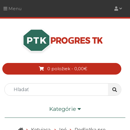
Menu
0 položiek - 0,00€
Kategórie
Kotviaca
Iné
Podložka pre