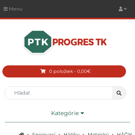
Menu
0 položiek - 0,00€
Kategórie
Spojovací
Háčiky
Metrický
HÁČIK