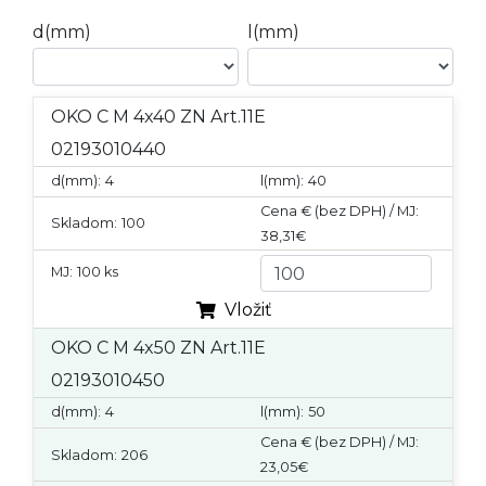
d(mm)
l(mm)
OKO C M 4x40 ZN Art.11E
02193010440
d(mm):
4
l(mm):
40
Cena € (bez DPH) / MJ:
Skladom:
100
38,31€
MJ:
100 ks
Vložiť
OKO C M 4x50 ZN Art.11E
02193010450
d(mm):
4
l(mm):
50
Cena € (bez DPH) / MJ:
Skladom:
206
23,05€