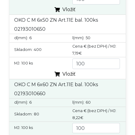
Vložiť
OKO C M 6x50 ZN Art.11E bal. 100ks
02193010650
d(mm):
6
l(mm):
50
Cena € (bez DPH) / MJ:
Skladom:
400
7,19€
MJ:
100 ks
Vložiť
OKO C M 6x60 ZN Art.11E bal. 100ks
02193010660
d(mm):
6
l(mm):
60
Cena € (bez DPH) / MJ:
Skladom:
80
8,22€
MJ:
100 ks