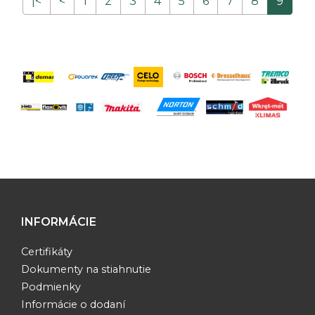
|<
<
1
2
3
4
5
6
7
8
9
INFORMÁCIE
Certifikáty
Dokumenty na stiahnutie
Podmienky
Informácie o dodaní