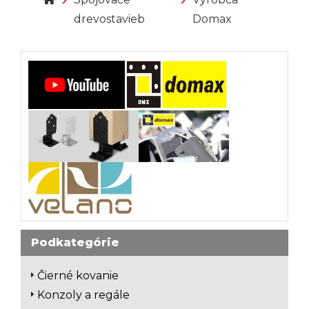
drevostavieb
Domax
Čierné kovanie
Konzoly a regále