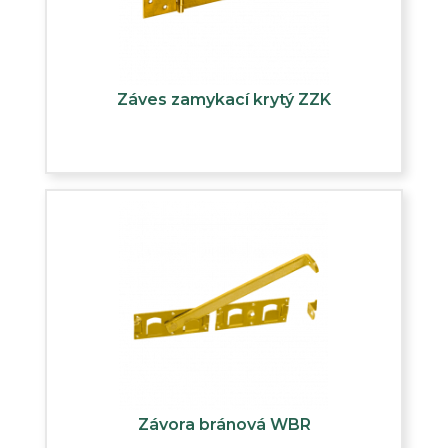
Záves zamykací krytý ZZK
Závora bránová WBR