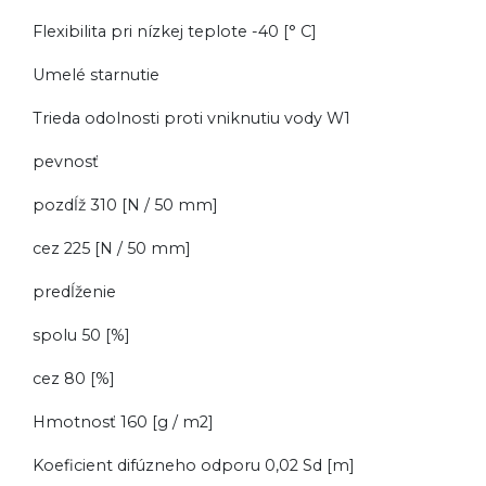
Flexibilita pri nízkej teplote -40 [° C]
Umelé starnutie
Trieda odolnosti proti vniknutiu vody W1
pevnosť
pozdĺž 310 [N / 50 mm]
cez 225 [N / 50 mm]
predĺženie
spolu 50 [%]
cez 80 [%]
Hmotnosť 160 [g / m2]
Koeficient difúzneho odporu 0,02 Sd [m]