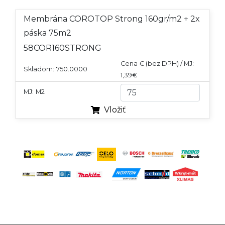
Membrána COROTOP Strong 160gr/m2 + 2x
páska 75m2
58COR160STRONG
Cena € (bez DPH) / MJ:
Skladom:
750.0000
1,39€
MJ:
M2
Vložiť