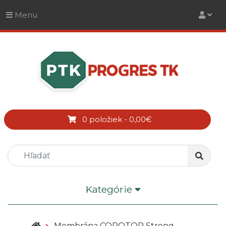
Menu
0 položiek - 0,00€
Kategórie
Membrána COROTOP Strong