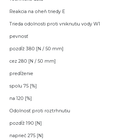
Reakcia na oheň triedy E
Trieda odolnosti proti vniknutiu vody W1
pevnosť
pozdĺž 380 [N / 50 mm]
cez 280 [N / 50 mm]
predĺženie
spolu 75 [%]
na 120 [%]
Odolnosť proti roztrhnutiu
pozdĺž 190 [N]
naprieč 275 [N]